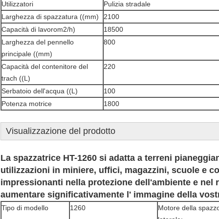
Utilizzatori
Pulizia stradale
Larghezza di spazzatura ((mm)
2100
Capacità di lavoro
m2
/h)
18500
Larghezza del pennello
800
principale ((mm)
Capacità del contenitore del
220
trach ((L)
Serbatoio dell'acqua ((L)
100
Potenza motrice
1800
Visualizzazione del prodotto
La spazzatrice HT-1260 si adatta a terreni pianeggia
utilizzazioni in miniere, uffici, magazzini, scuole e 
impressionanti nella protezione dell'ambiente e nel 
aumentare significativamente l' immagine della vost
Tipo di modello
1260
Motore della spazz