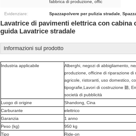
fabbrica di produzione, offic
Evidenziare:
Spazzapolvere per pulizia stradale
,
Spazza
Lavatrice di pavimenti elettrica con cabin
guida Lavatrice stradale
Informazioni sul prodotto
Industria applicabile
Alberghi, negozi di abbigliamento, neg
produzione, officine di riparazione di
agricole, ristoranti, uso domestico, c
tipografie,Lavori di costruzione
聽
, E
società di pubblicità
Luogo di origine
Shandong, Cina
Carburante
elettrico
Garanzia
1 anno
Peso (kg)
950 kg
Tipo
Ride-on