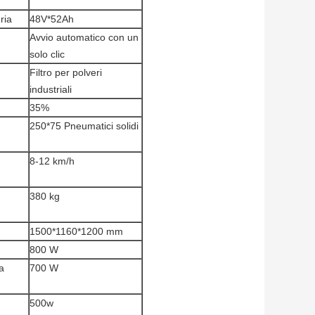
ria
48V*52Ah
Avvio automatico con un
solo clic
Filtro per polveri
industriali
35%
250*75 Pneumatici solidi
8-12 km/h
380 kg
1500*1160*1200 mm
800 W
a
700 W
500w