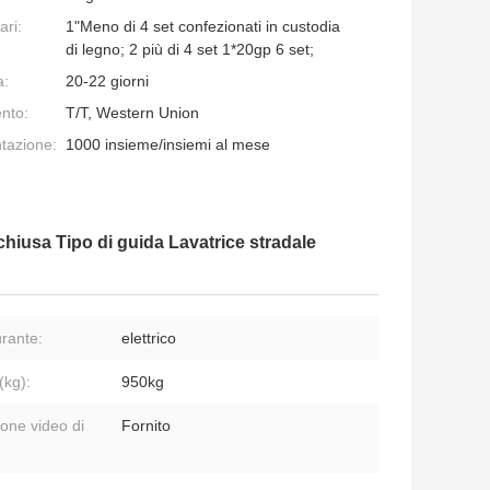
ari:
1"Meno di 4 set confezionati in custodia
di legno; 2 più di 4 set 1*20gp 6 set;
a:
20-22 giorni
nto:
T/T, Western Union
ntazione:
1000 insieme/insiemi al mese
chiusa Tipo di guida Lavatrice stradale
rante:
elettrico
(kg):
950kg
ione video di
Fornito