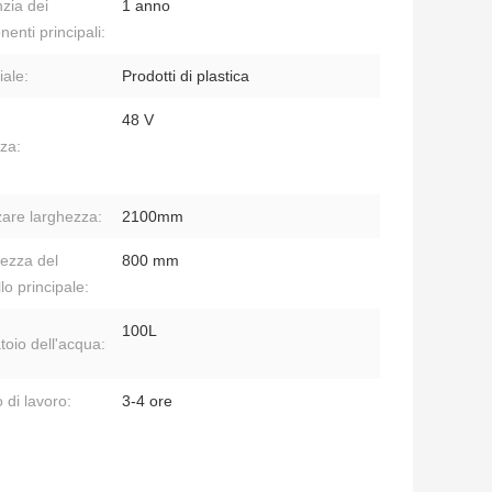
zia dei
1 anno
enti principali:
iale:
Prodotti di plastica
48 V
za:
are larghezza:
2100mm
ezza del
800 mm
lo principale:
100L
toio dell'acqua:
 di lavoro:
3-4 ore