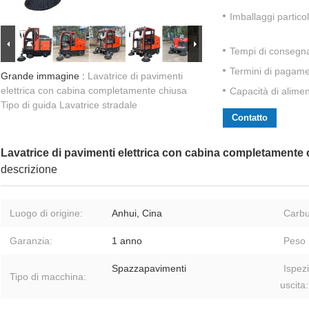
Imballaggi particol
Tempi di consegn
Termini di pagame
Grande immagine :
Lavatrice di pavimenti
elettrica con cabina completamente chiusa
Capacità di alime
Tipo di guida Lavatrice stradale
Contatto
Lavatrice di pavimenti elettrica con cabina completamente 
descrizione
Luogo di origine:
Anhui, Cina
Carbu
Garanzia:
1 anno
Peso 
Spazzapavimenti
Ispez
Tipo di macchina:
uscita: