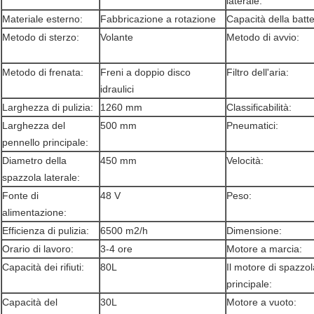
laterale:
Materiale esterno:
Fabbricazione a rotazione
Capacità della batte
Metodo di sterzo:
Volante
Metodo di avvio:
Metodo di frenata:
Freni a doppio disco
Filtro dell'aria:
idraulici
Larghezza di pulizia:
1260 mm
Classificabilità:
Larghezza del
500 mm
Pneumatici:
pennello principale:
Diametro della
450 mm
Velocità:
spazzola laterale:
Fonte di
48 V
Peso:
alimentazione:
Efficienza di pulizia:
6500 m2/h
Dimensione:
Orario di lavoro:
3-4 ore
Motore a marcia:
Capacità dei rifiuti:
80L
Il motore di spazzol
principale:
Capacità del
30L
Motore a vuoto: