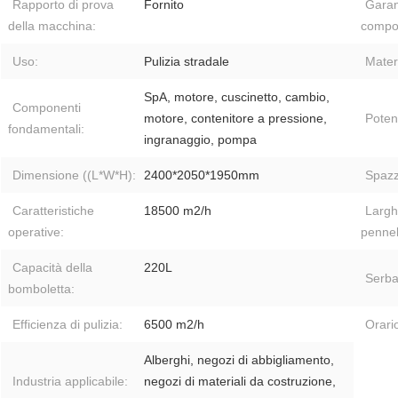
Rapporto di prova
Fornito
Garan
della macchina:
compon
Uso:
Pulizia stradale
Mater
SpA, motore, cuscinetto, cambio,
Componenti
motore, contenitore a pressione,
Poten
fondamentali:
ingranaggio, pompa
Dimensione ((L*W*H):
2400*2050*1950mm
Spazz
Caratteristiche
18500 m2/h
Largh
operative:
pennel
Capacità della
220L
Serba
bomboletta:
Efficienza di pulizia:
6500 m2/h
Orario
Alberghi, negozi di abbigliamento,
Industria applicabile:
negozi di materiali da costruzione,