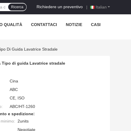
Richiedere un preventivo
|
Italian
Ricerca
O QUALITÀ
CONTATTACI
NOTIZIE
CASI
po Di Guida Lavatrice Stradale
 Tipo di guida Lavatrice stradale
Cina
ABC
CE, ISO
o:
ABC/HT-1260
nto e spedizione:
e minimo:
2units
Negotiate