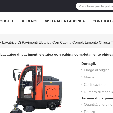
ODOTTI
SU DI NOI
VISITA ALLA FABBRICA
CONTROLL
Lavatrice Di Pavimenti Elettrica Con Cabina Completamente Chiusa Ti
Lavatrice di pavimenti elettrica con cabina completamente chiusa
Dettagli:
Luogo di origine:
Marca:
Certificazione:
Numero di modell
Termini di pagame
Quantità di ordin
Prezzo: