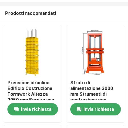
Prodotti raccomandati
Pressione idraulica
Strato di
Edificio Costruzione
alimentazione 3000
Casa
Formwork Altezza
mm Strumenti di
2050 mm Fornire una
costruzione con
struttura robusta e
dimensioni di
Prodotti
Invia richiesta
Invia richiesta
soluzioni di
contorno 1860 860
assemblaggio sul sito
1100 mm Adatti a
progetti di
Su di noi