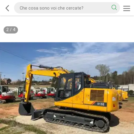
2
/
4