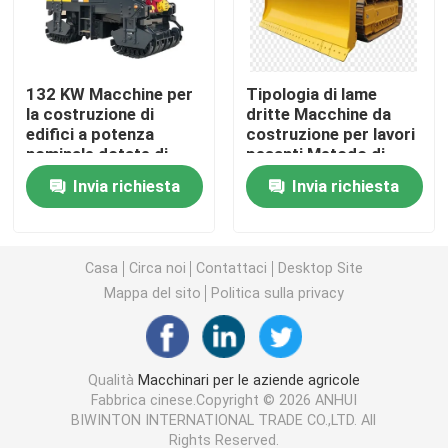
Macchine per apparecchiature di pulizia
132 KW Macchine per
Tipologia di lame
la costruzione di
dritte Macchine da
Macchine per imballaggio industriale
edifici a potenza
costruzione per lavori
nominale dotate di
pesanti Metodo di
ciclo di stampaggio
pressione idraulica
Macchine per la costruzione
Invia richiesta
Invia richiesta
10-12s e larghezza di
Attrezzature durevoli
fresatura di 1000 mm
per progetti su larga
che assicurano il
scala
Prodotti per la sicurezza stradale
funzionamento
Casa
Circa noi
Contattaci
Desktop Site
Mappa del sito
Politica sulla privacy
Attrezzature di soccorso di emergenza
Motori elettrici industriali
Qualità
Macchinari per le aziende agricole
Fabbrica cinese.Copyright © 2026 ANHUI
BIWINTON INTERNATIONAL TRADE CO.,LTD. All
Cuscinetti a rulli sferici
Rights Reserved.