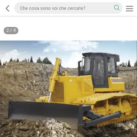
2
/
4