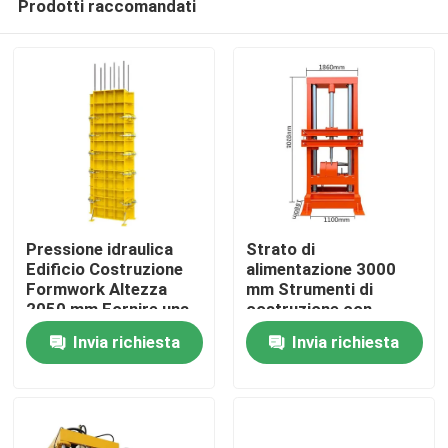
Prodotti raccomandati
Pressione idraulica
Strato di
Edificio Costruzione
alimentazione 3000
Formwork Altezza
mm Strumenti di
2050 mm Fornire una
costruzione con
Casa
struttura robusta e
dimensioni di
Invia richiesta
Invia richiesta
soluzioni di
contorno 1860 860
assemblaggio sul sito
1100 mm Adatti a
Prodotti
progetti di
costruzione pesanti
Su di noi