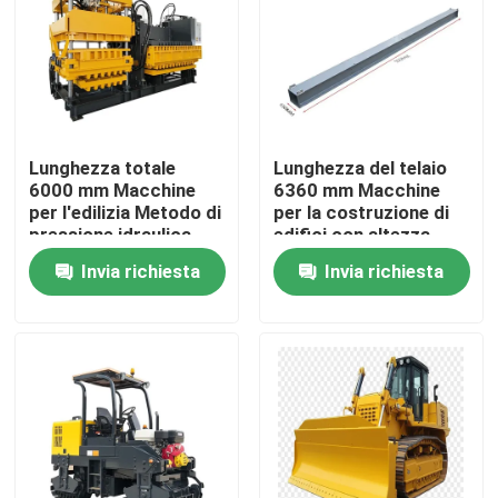
Visita alla fabbrica
Controllo Qualità
Lunghezza totale
Lunghezza del telaio
6000 mm Macchine
6360 mm Macchine
Contattaci
per l'edilizia Metodo di
per la costruzione di
pressione idraulica
edifici con altezza
Ciclo di stampaggio
2050 mm e lunghezza
Invia richiesta
Invia richiesta
Notizie
10-12s Attrezzature
complessiva 6000 mm
per impieghi gravosi
per durevole
Casi
Macchinari per le aziende agricole
Macchine per la logistica