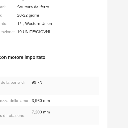
ari:
Struttura del ferro
a:
20-22 giorni
nto:
T/T, Western Union
ntazione:
10 UNITE/GIOVNI
con motore importato
 della barra di
99 kN
ezza della lama:
3,960 mm
7,200 mm
s di rotazione: