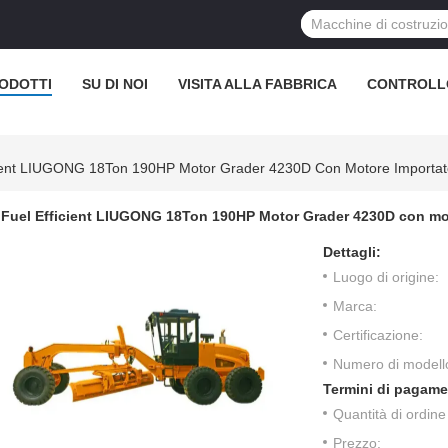
ODOTTI
SU DI NOI
VISITA ALLA FABBRICA
CONTROLL
cient LIUGONG 18Ton 190HP Motor Grader 4230D Con Motore Importat
Fuel Efficient LIUGONG 18Ton 190HP Motor Grader 4230D con mo
Dettagli:
Luogo di origine:
Marca:
Certificazione:
Numero di modell
Termini di pagame
Quantità di ordin
Prezzo: