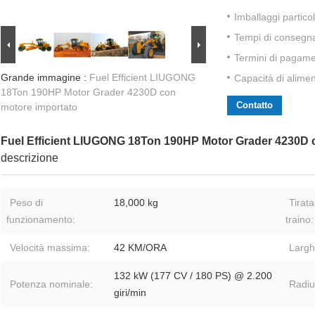
Imballaggi particol
Tempi di consegn
Termini di pagame
Grande immagine :
Fuel Efficient LIUGONG
Capacità di alime
18Ton 190HP Motor Grader 4230D con
Contatto
motore importato
Fuel Efficient LIUGONG 18Ton 190HP Motor Grader 4230D 
descrizione
Peso di
18,000 kg
Tirata
funzionamento:
traino:
Velocità massima:
42 KM/ORA
Largh
132 kW (177 CV / 180 PS) @ 2.200
Potenza nominale:
Radiu
giri/min