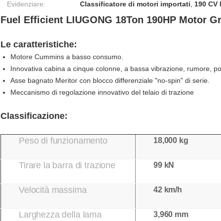
Evidenziare:
Classificatore di motori importati
,
190 CV 
Fuel Efficient LIUGONG 18Ton 190HP Motor Gr
Le caratteristiche:
Motore Cummins a basso consumo.
Innovativa cabina a cinque colonne, a bassa vibrazione, rumore, po
Asse bagnato Meritor con blocco differenziale "no-spin" di serie.
Meccanismo di regolazione innovativo del telaio di trazione
Classificazione:
Peso di funzionamento
18,000 kg
Tirare la barra di trazione
99 kN
Velocità massima
42 km/h
Larghezza della lama
3,960 mm