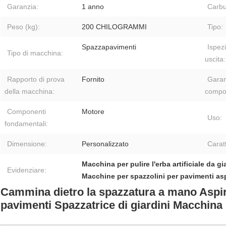
Garanzia:
1 anno
Carbu
Peso (kg):
200 CHILOGRAMMI
Tipo:
Spazzapavimenti
Ispez
Tipo di macchina:
uscita:
Rapporto di prova
Fornito
Garan
della macchina:
compon
Componenti
Motore
Uso:
fondamentali:
Dimensione:
Personalizzato
Caratt
Macchina per pulire l'erba artificiale da gi
Evidenziare:
Macchine per spazzolini per pavimenti asp
Cammina dietro la spazzatura a mano Aspira
pavimenti Spazzatrice di giardini Macchina pe