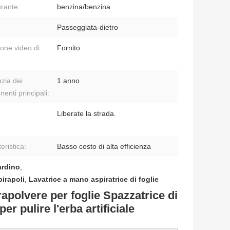
rante:
benzina/benzina
Passeggiata-dietro
ione video di
Fornito
zia dei
1 anno
enti principali:
Liberate la strada.
eristica:
Basso costo di alta efficienza
ardino
,
irapoli
,
Lavatrice a mano aspiratrice di foglie
polvere per foglie Spazzatrice di
r pulire l'erba artificiale