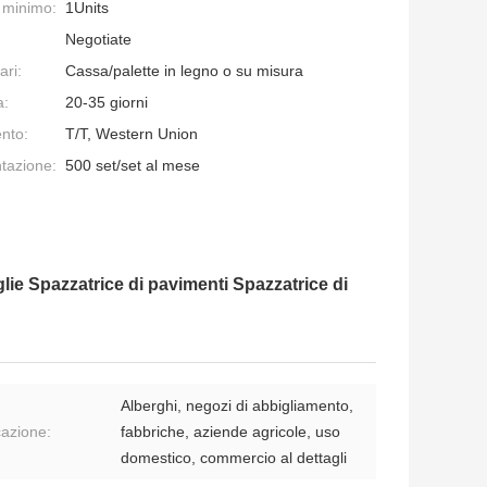
e minimo:
1Units
Negotiate
ari:
Cassa/palette in legno o su misura
a:
20-35 giorni
nto:
T/T, Western Union
ntazione:
500 set/set al mese
ie Spazzatrice di pavimenti Spazzatrice di
Alberghi, negozi di abbigliamento,
cazione:
fabbriche, aziende agricole, uso
domestico, commercio al dettagli