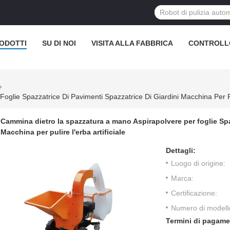
ODOTTI
SU DI NOI
VISITA ALLA FABBRICA
CONTROLL
lie Spazzatrice Di Pavimenti Spazzatrice Di Giardini Macchina Per Puli
Cammina dietro la spazzatura a mano Aspirapolvere per foglie Spaz
Macchina per pulire l'erba artificiale
Dettagli:
Luogo di origine:
Marca:
Certificazione:
Numero di modell
Termini di pagame