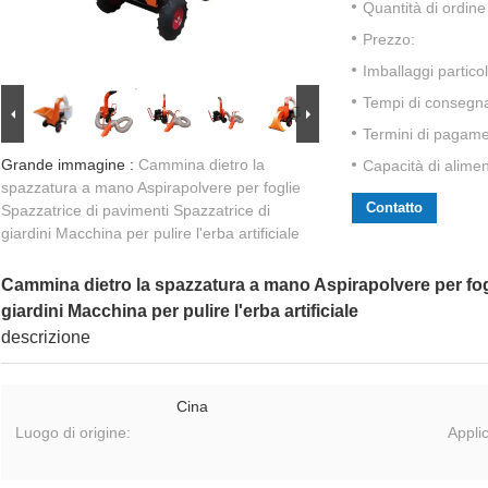
Quantità di ordin
Prezzo:
Imballaggi particol
Tempi di consegn
Termini di pagame
Grande immagine :
Cammina dietro la
Capacità di alime
spazzatura a mano Aspirapolvere per foglie
Contatto
Spazzatrice di pavimenti Spazzatrice di
giardini Macchina per pulire l'erba artificiale
Cammina dietro la spazzatura a mano Aspirapolvere per fogl
giardini Macchina per pulire l'erba artificiale
descrizione
Cina
Luogo di origine:
Appli