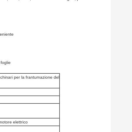
veniente
 foglie
cchinari per la frantumazione del
otore elettrico