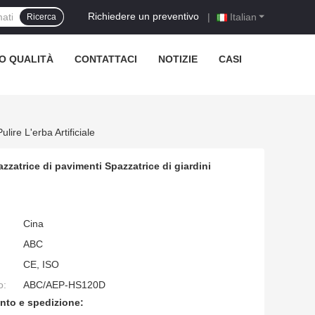
Richiedere un preventivo
|
Italian
Ricerca
O QUALITÀ
CONTATTACI
NOTIZIE
CASI
re L'erba Artificiale
zatrice di pavimenti Spazzatrice di giardini
Cina
ABC
CE, ISO
o:
ABC/AEP-HS120D
nto e spedizione: