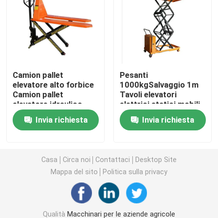
Macchine per apparecchiature di pulizia
Macchine per imballaggio industriale
Camion pallet
Pesanti
elevatore alto forbice
1000kgSalvaggio 1m
Macchine per la costruzione
Camion pallet
Tavoli elevatori
elevatore idraulico
elettrici statici mobili
1000kg 1500kg
automatici Portable
Prodotti per la sicurezza stradale
Invia richiesta
Invia richiesta
Camion pallet jack a
Scissor Lift Table
mano
Trolley
Attrezzature di soccorso di emergenza
Casa
Circa noi
Contattaci
Desktop Site
Mappa del sito
Politica sulla privacy
Motori elettrici industriali
Cuscinetti a rulli sferici
Qualità
Macchinari per le aziende agricole