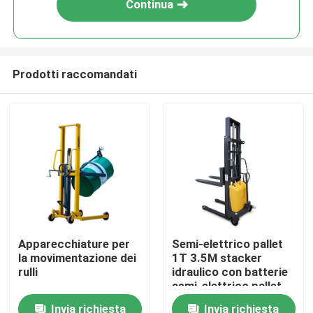
Continua
Prodotti raccomandati
Casa
Apparecchiature per
Semi-elettrico pallet
la movimentazione dei
1T 3.5M stacker
Prodotti
rulli
idraulico con batterie
semi-elettrico pallet
stacker
Invia richiesta
Invia richiesta
Su di noi