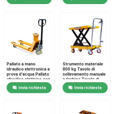
Visita alla fabbrica
Controllo Qualità
Contattaci
Notizie
Pallato a mano
Strumento materiale
idraulico elettronica a
800 kg Tavolo di
prova d'acqua Pallato
sollevamento manuale
Casi
idraulico elettrico con
a forbice Tavolo di
carrello elevatore
sollevamento a
Invia richiesta
Invia richiesta
elettrico semplice
piattaforma idraulica
Macchinari per le aziende agricole
Macchine per la logistica