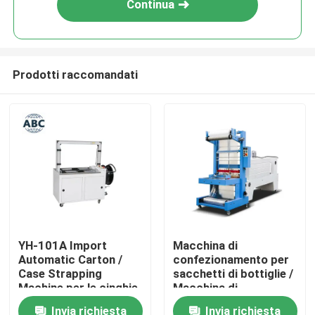
Continua
Prodotti raccomandati
Casa
YH-101A Import
Macchina di
Automatic Carton /
confezionamento per
Prodotti
Case Strapping
sacchetti di bottiglie /
Machine per le cinghie
Macchina di
PP sacchetto di
confezionamento per
Invia richiesta
Invia richiesta
Su di noi