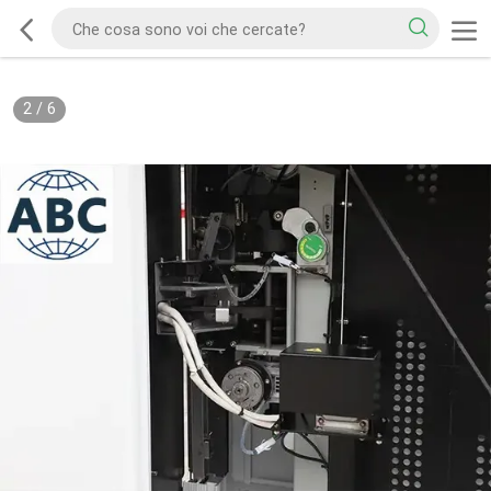
2
/
6