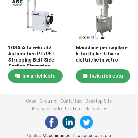
Macchine per apparecchiature di pulizia
Macchine per imballaggio industriale
103A Alta velocità
Macchine per sigillare
Automatica PP/PET
le bottiglie di birra
Macchine per la costruzione
Strapping Belt Side
elettriche in vetro
Sealing Strapping
Machine per grandi
Prodotti per la sicurezza stradale
Invia richiesta
Invia richiesta
cartoni
Attrezzature di soccorso di emergenza
Casa
Circa noi
Contattaci
Desktop Site
Mappa del sito
Politica sulla privacy
Motori elettrici industriali
Cuscinetti a rulli sferici
Qualità
Macchinari per le aziende agricole