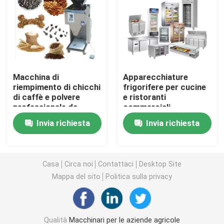
Macchine per apparecchiature di pulizia
Macchine per imballaggio industriale
Macchina di
Apparecchiature
riempimento di chicchi
frigorifere per cucine
Macchine per la costruzione
di caffè e polvere
e ristoranti
professionale da
commerciali
200W
Prodotti per la sicurezza stradale
Invia richiesta
Invia richiesta
Attrezzature di soccorso di emergenza
Casa
Circa noi
Contattaci
Desktop Site
Mappa del sito
Politica sulla privacy
Motori elettrici industriali
Cuscinetti a rulli sferici
Qualità
Macchinari per le aziende agricole