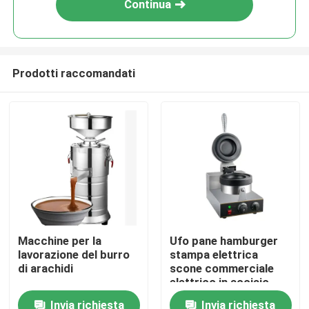
Continua
Prodotti raccomandati
Casa
Macchine per la
Ufo pane hamburger
lavorazione del burro
stampa elettrica
Prodotti
di arachidi
scone commerciale
elettrico in acciaio
inossidabile carne
Invia richiesta
Invia richiesta
Su di noi