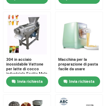
hamburger macchina
casual snack
attrezzature
Visita alla fabbrica
Controllo Qualità
Contattaci
Notizie
304 in acciaio
Macchina per la
inossidabile Vattone
preparazione di pasta
per latte di cocco
facile da usare
Casi
industriale Frutta Mela
Melone Arancione
Invia richiesta
Invia richiesta
Succo d'arancia
Macinatore di succo
Macchinari per le aziende agricole
di frutta
Macchine per la logistica