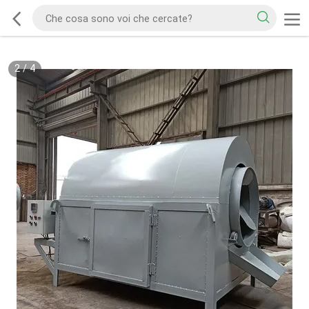
2
/
4