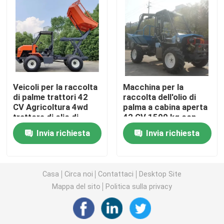
Macchine per apparecchiature di pulizia
Macchine per imballaggio industriale
Veicoli per la raccolta
Macchina per la
Macchine per la costruzione
di palme trattori 42
raccolta dell'olio di
CV Agricoltura 4wd
palma a cabina aperta
trattore di olio di
42 CV 1500 kg con
Prodotti per la sicurezza stradale
palma con PTO
grapple Indonesia
Invia richiesta
Invia richiesta
Indonesia dedicato
dedicata
Attrezzature di soccorso di emergenza
Casa
Circa noi
Contattaci
Desktop Site
Motori elettrici industriali
Mappa del sito
Politica sulla privacy
Cuscinetti a rulli sferici