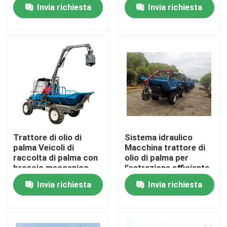
con PTO
palma camion da
Invia richiesta
Invia richiesta
raccolta
Visita alla fabbrica
Controllo Qualità
Contattaci
Notizie
Trattore di olio di
Sistema idraulico
palma Veicoli di
Macchina trattore di
Casi
raccolta di palma con
olio di palma per
braccio meccanico
l'estrazione efficiente
robotico
di olio di palma
Invia richiesta
Invia richiesta
Indonesia dedicata
Macchinari per le aziende agricole
Macchine per la logistica