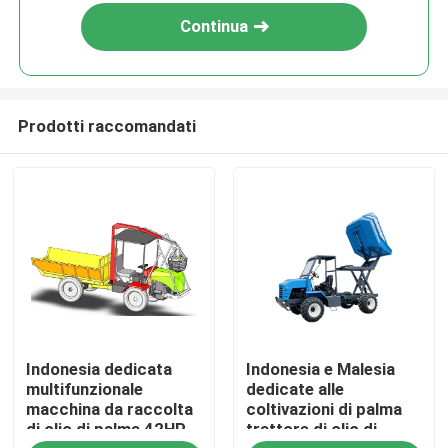
Continua
Prodotti raccomandati
Casa
Indonesia dedicata
Indonesia e Malesia
Prodotti
multifunzionale
dedicate alle
macchina da raccolta
coltivazioni di palma
di olio di palma 42HP
trattore di olio di
Su di noi