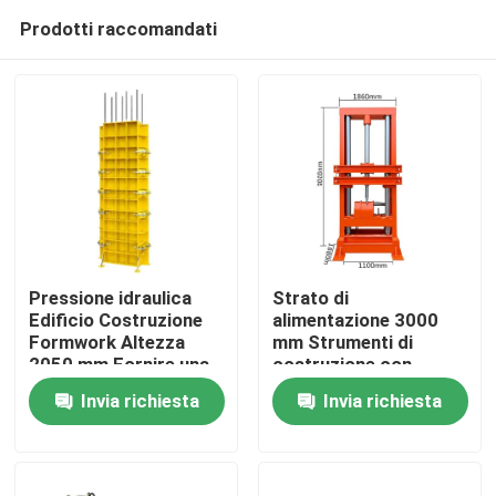
Prodotti raccomandati
Pressione idraulica
Strato di
Edificio Costruzione
alimentazione 3000
Formwork Altezza
mm Strumenti di
Casa
2050 mm Fornire una
costruzione con
struttura robusta e
dimensioni di
Invia richiesta
Invia richiesta
soluzioni di
contorno 1860 860
Prodotti
assemblaggio sul sito
1100 mm Adatti a
progetti di
costruzione pesanti
Su di noi