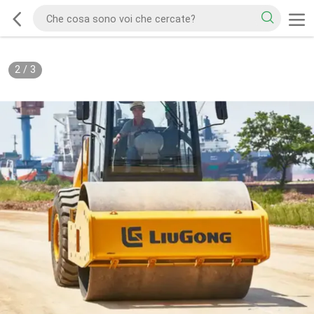
2
/
3