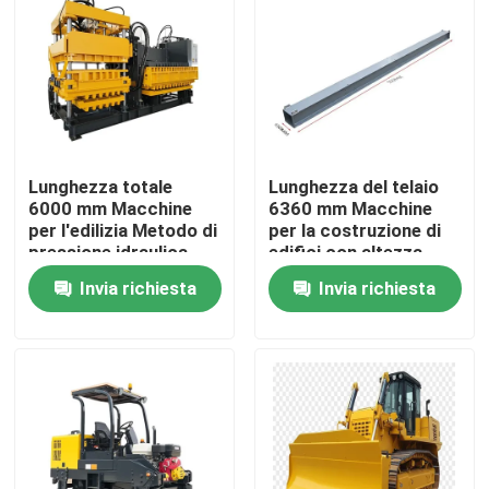
Visita alla fabbrica
Controllo Qualità
Lunghezza totale
Lunghezza del telaio
Contattaci
6000 mm Macchine
6360 mm Macchine
per l'edilizia Metodo di
per la costruzione di
pressione idraulica
edifici con altezza
Notizie
Ciclo di stampaggio
2050 mm e lunghezza
Invia richiesta
Invia richiesta
10-12s Attrezzature
complessiva 6000 mm
per impieghi gravosi
per durevole
Casi
Macchinari per le aziende agricole
Macchine per la logistica