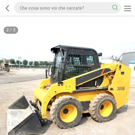
2
/
3