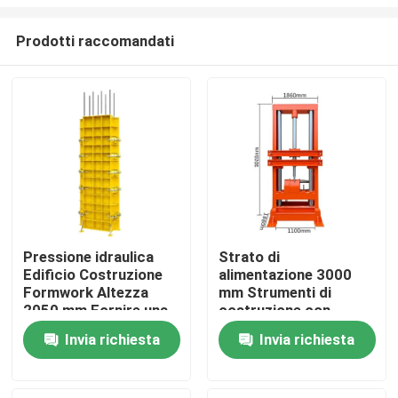
Prodotti raccomandati
Pressione idraulica
Strato di
Edificio Costruzione
alimentazione 3000
Casa
Formwork Altezza
mm Strumenti di
2050 mm Fornire una
costruzione con
struttura robusta e
dimensioni di
Prodotti
Invia richiesta
Invia richiesta
soluzioni di
contorno 1860 860
assemblaggio sul sito
1100 mm Adatti a
progetti di
Su di noi