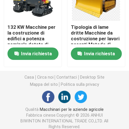
Macchine per apparecchiature di pulizia
132 KW Macchine per
Tipologia di lame
la costruzione di
dritte Macchine da
Macchine per imballaggio industriale
edifici a potenza
costruzione per lavori
nominale dotate di
pesanti Metodo di
ciclo di stampaggio
pressione idraulica
Macchine per la costruzione
Invia richiesta
Invia richiesta
10-12s e larghezza di
Attrezzature durevoli
fresatura di 1000 mm
per progetti su larga
che assicurano il
scala
Prodotti per la sicurezza stradale
funzionamento
Casa
Circa noi
Contattaci
Desktop Site
Mappa del sito
Politica sulla privacy
Attrezzature di soccorso di emergenza
Motori elettrici industriali
Qualità
Macchinari per le aziende agricole
Fabbrica cinese.Copyright © 2026 ANHUI
BIWINTON INTERNATIONAL TRADE CO.,LTD. All
Cuscinetti a rulli sferici
Rights Reserved.