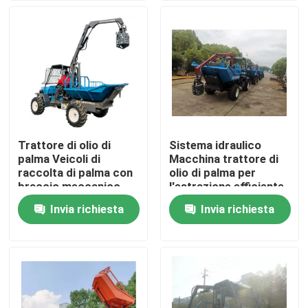
Visita alla fabbrica
Controllo Qualità
Contattaci
Trattore di olio di
Sistema idraulico
palma Veicoli di
Macchina trattore di
Notizie
raccolta di palma con
olio di palma per
braccio meccanico
l'estrazione efficiente
robotico
di olio di palma
Invia richiesta
Invia richiesta
Casi
Indonesia dedicata
Macchinari per le aziende agricole
Macchine per la logistica