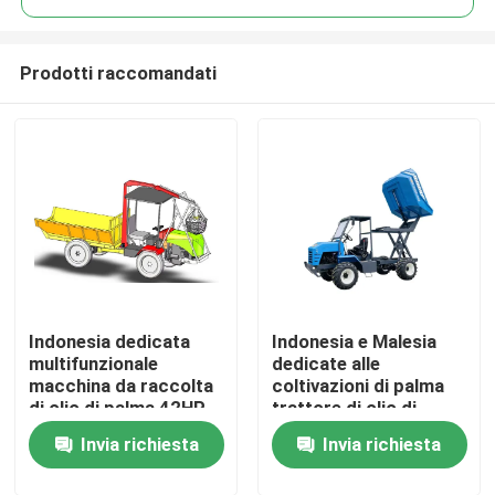
Prodotti raccomandati
Indonesia dedicata
Indonesia e Malesia
Casa
multifunzionale
dedicate alle
macchina da raccolta
coltivazioni di palma
di olio di palma 42HP
trattore di olio di
Prodotti
con PTO
palma camion da
Invia richiesta
Invia richiesta
raccolta
Su di noi