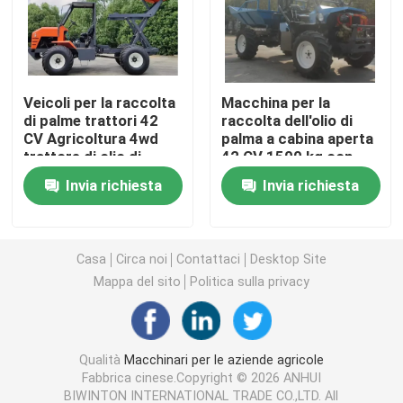
Macchine per apparecchiature di pulizia
Veicoli per la raccolta
Macchina per la
Macchine per imballaggio industriale
di palme trattori 42
raccolta dell'olio di
CV Agricoltura 4wd
palma a cabina aperta
trattore di olio di
42 CV 1500 kg con
Macchine per la costruzione
palma con PTO
grapple Indonesia
Invia richiesta
Invia richiesta
Indonesia dedicato
dedicata
Prodotti per la sicurezza stradale
Casa
Circa noi
Contattaci
Desktop Site
Attrezzature di soccorso di emergenza
Mappa del sito
Politica sulla privacy
Motori elettrici industriali
Qualità
Macchinari per le aziende agricole
Fabbrica cinese.Copyright © 2026 ANHUI
Cuscinetti a rulli sferici
BIWINTON INTERNATIONAL TRADE CO.,LTD. All