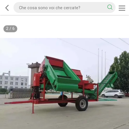
2
/
6