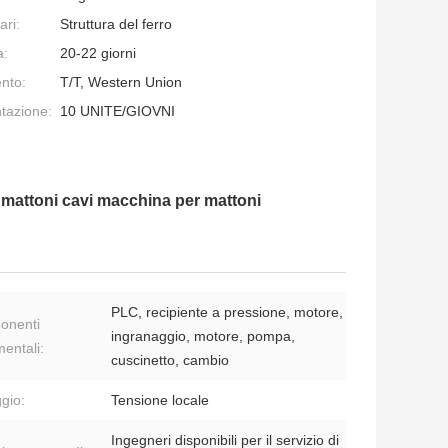
ari:
Struttura del ferro
a:
20-22 giorni
nto:
T/T, Western Union
ntazione:
10 UNITE/GIOVNI
 mattoni cavi macchina per mattoni
PLC, recipiente a pressione, motore,
onenti
ingranaggio, motore, pompa,
entali:
cuscinetto, cambio
ggio:
Tensione locale
Ingegneri disponibili per il servizio di