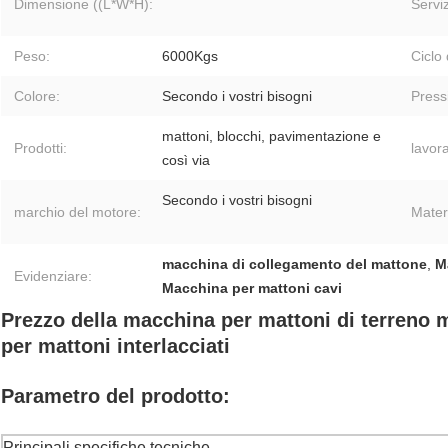
Dimensione ((L*W*H):
Servi
Peso:
6000Kgs
Ciclo
Colore:
Secondo i vostri bisogni
Press
mattoni, blocchi, pavimentazione e
Prodotti:
lavora
così via
Secondo i vostri bisogni
marchio del motore:
Mater
macchina di collegamento del mattone
,
M
Evidenziare:
Macchina per mattoni cavi
Prezzo della macchina per mattoni di terreno
per mattoni interlacciati
Parametro del prodotto:
Principali specifiche tecniche