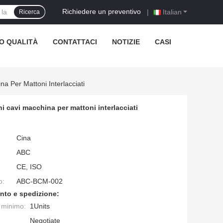
Richiedere un preventivo
|
Italian
Ricerca
O QUALITÀ
CONTATTACI
NOTIZIE
CASI
a Per Mattoni Interlacciati
i cavi macchina per mattoni interlacciati
Cina
ABC
CE, ISO
o:
ABC-BCM-002
nto e spedizione:
e minimo:
1Units
Negotiate