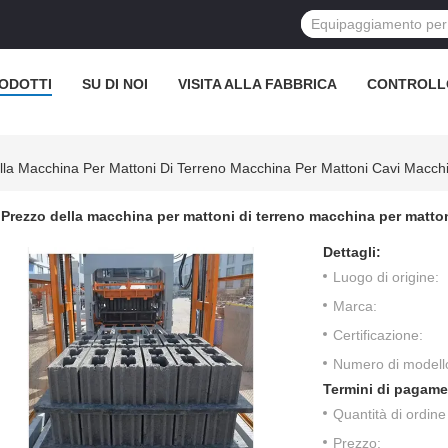
ODOTTI
SU DI NOI
VISITA ALLA FABBRICA
CONTROLL
la Macchina Per Mattoni Di Terreno Macchina Per Mattoni Cavi Macchin
Prezzo della macchina per mattoni di terreno macchina per matton
Dettagli:
Luogo di origine:
Marca:
Certificazione:
Numero di modell
Termini di pagame
Quantità di ordin
Prezzo: