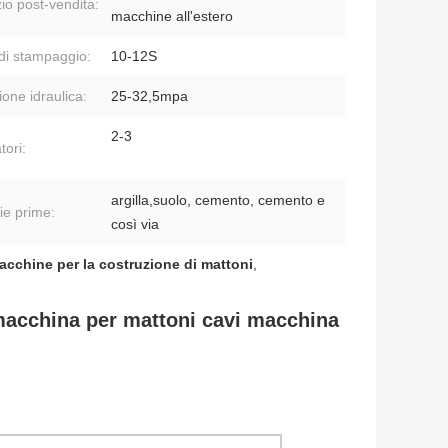
zio post-vendita:
macchine all'estero
 di stampaggio:
10-12S
ione idraulica:
25-32,5mpa
2-3
tori:
argilla,suolo, cemento, cemento e
ie prime:
così via
acchine per la costruzione di mattoni
,
 macchina per mattoni cavi macchina