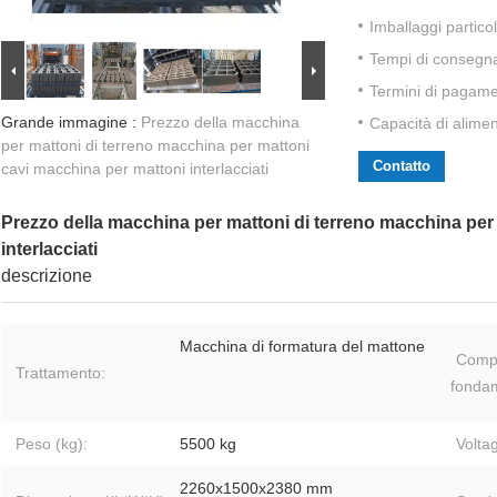
Imballaggi particol
Tempi di consegn
Termini di pagame
Grande immagine :
Prezzo della macchina
Capacità di alime
per mattoni di terreno macchina per mattoni
Contatto
cavi macchina per mattoni interlacciati
Prezzo della macchina per mattoni di terreno macchina per
interlacciati
descrizione
Macchina di formatura del mattone
Comp
Trattamento:
fondam
Peso (kg):
5500 kg
Volta
2260x1500x2380 mm