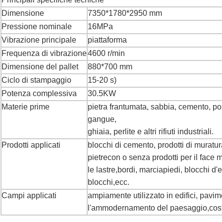
Dimensione
7350*1780*2950 mm
Pressione nominale
16MPa
Vibrazione principale
piattaforma
Frequenza di vibrazione
4600 r/min
Dimensione del pallet
880*700 mm
Ciclo di stampaggio
15-20 s)
Potenza complessiva
30.5KW
Materie prime
pietra frantumata, sabbia, cemento, po
gangue,
ghiaia, perlite e altri rifiuti industriali.
Prodotti applicati
blocchi di cemento, prodotti di muratu
pietre
con o senza prodotti per il face m
le lastre,
bordi, marciapiedi, blocchi d'
blocchi,
ecc.
Campi applicati
ampiamente utilizzato in edifici, pavime
l'ammodernamento del paesaggio,
cos