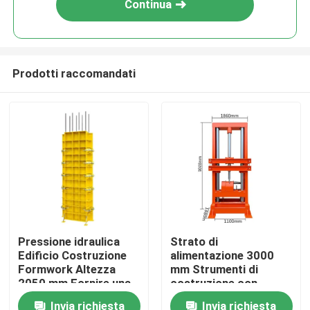
Continua
Prodotti raccomandati
Casa
Pressione idraulica
Strato di
Edificio Costruzione
alimentazione 3000
Prodotti
Formwork Altezza
mm Strumenti di
2050 mm Fornire una
costruzione con
struttura robusta e
dimensioni di
Invia richiesta
Invia richiesta
Su di noi