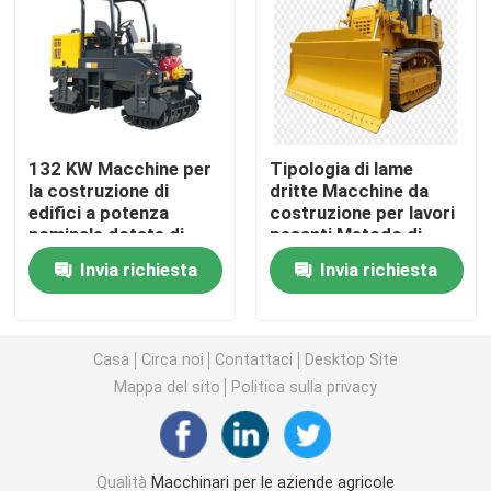
Macchine per apparecchiature di pulizia
Macchine per imballaggio industriale
132 KW Macchine per
Tipologia di lame
la costruzione di
dritte Macchine da
Macchine per la costruzione
edifici a potenza
costruzione per lavori
nominale dotate di
pesanti Metodo di
ciclo di stampaggio
pressione idraulica
Prodotti per la sicurezza stradale
Invia richiesta
Invia richiesta
10-12s e larghezza di
Attrezzature durevoli
fresatura di 1000 mm
per progetti su larga
che assicurano il
scala
Attrezzature di soccorso di emergenza
funzionamento
Casa
Circa noi
Contattaci
Desktop Site
Mappa del sito
Politica sulla privacy
Motori elettrici industriali
Cuscinetti a rulli sferici
Qualità
Macchinari per le aziende agricole