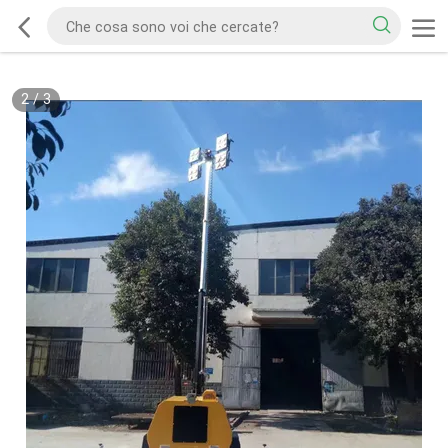
2
/
3