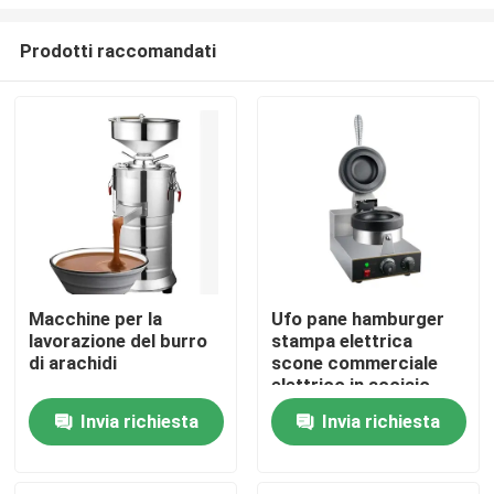
Prodotti raccomandati
Macchine per la
Ufo pane hamburger
lavorazione del burro
stampa elettrica
Casa
di arachidi
scone commerciale
elettrico in acciaio
inossidabile carne
Prodotti
Invia richiesta
Invia richiesta
hamburger macchina
casual snack
attrezzature
Su di noi