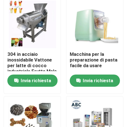
Visita alla fabbrica
Controllo Qualità
Contattaci
304 in acciaio
Macchina per la
inossidabile Vattone
preparazione di pasta
per latte di cocco
facile da usare
Notizie
industriale Frutta Mela
Melone Arancione
Invia richiesta
Invia richiesta
Succo d'arancia
Casi
Macinatore di succo
di frutta
Macchinari per le aziende agricole
Macchine per la logistica