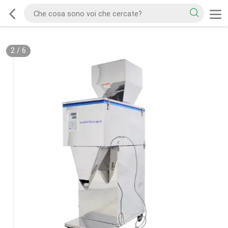
2
/
6