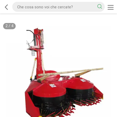
2
/
4