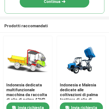
Continua
Prodotti raccomandati
Casa
Indonesia dedicata
Indonesia e Malesia
multifunzionale
dedicate alle
Prodotti
macchina da raccolta
coltivazioni di palma
di olio di palma 42HP
trattore di olio di
con PTO
palma camion da
Invia richiesta
Invia richiesta
Su di noi