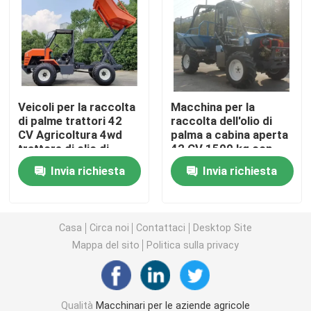
Macchine per apparecchiature di pulizia
Macchine per imballaggio industriale
Veicoli per la raccolta
Macchina per la
di palme trattori 42
raccolta dell'olio di
Macchine per la costruzione
CV Agricoltura 4wd
palma a cabina aperta
trattore di olio di
42 CV 1500 kg con
palma con PTO
grapple Indonesia
Prodotti per la sicurezza stradale
Invia richiesta
Invia richiesta
Indonesia dedicato
dedicata
Attrezzature di soccorso di emergenza
Casa
Circa noi
Contattaci
Desktop Site
Mappa del sito
Politica sulla privacy
Motori elettrici industriali
Cuscinetti a rulli sferici
Qualità
Macchinari per le aziende agricole