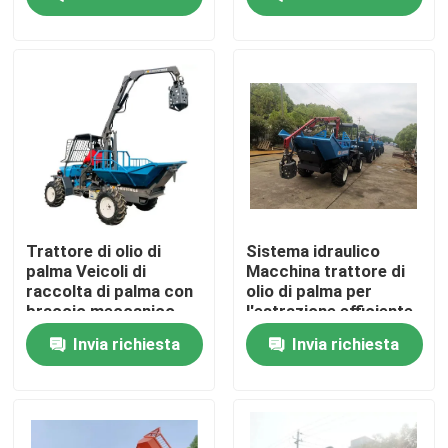
raccolta
Visita alla fabbrica
Controllo Qualità
Contattaci
Notizie
Trattore di olio di
Sistema idraulico
palma Veicoli di
Macchina trattore di
raccolta di palma con
olio di palma per
Casi
braccio meccanico
l'estrazione efficiente
robotico
di olio di palma
Invia richiesta
Invia richiesta
Indonesia dedicata
Macchinari per le aziende agricole
Macchine per la logistica