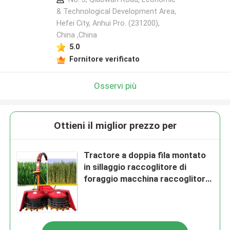
& Technological Development Area,
Hefei City, Anhui Pro. (231200),
China ,China
5.0
Fornitore verificato
Osservi più
Ottieni il miglior prezzo per
Tractore a doppia fila montato
in sillaggio raccoglitore di
foraggio macchina raccoglitore
di mais stalco Napier erba
alfalfa combinato sillaggio