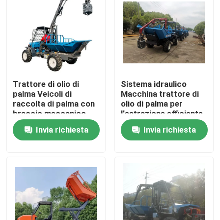
Visita alla fabbrica
Controllo Qualità
Trattore di olio di
Sistema idraulico
Contattaci
palma Veicoli di
Macchina trattore di
raccolta di palma con
olio di palma per
braccio meccanico
l'estrazione efficiente
Notizie
robotico
di olio di palma
Invia richiesta
Invia richiesta
Indonesia dedicata
Casi
Macchinari per le aziende agricole
Macchine per la logistica