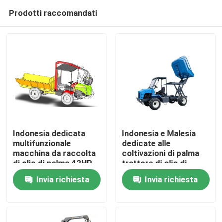
Prodotti raccomandati
Indonesia dedicata
Indonesia e Malesia
multifunzionale
dedicate alle
macchina da raccolta
coltivazioni di palma
Casa
di olio di palma 42HP
trattore di olio di
con PTO
palma camion da
Invia richiesta
Invia richiesta
raccolta
Prodotti
Su di noi