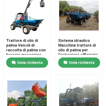
Visita alla fabbrica
Controllo Qualità
Trattore di olio di
Sistema idraulico
Contattaci
palma Veicoli di
Macchina trattore di
raccolta di palma con
olio di palma per
braccio meccanico
l'estrazione efficiente
Notizie
robotico
di olio di palma
Invia richiesta
Invia richiesta
Indonesia dedicata
Casi
Macchinari per le aziende agricole
Macchine per la logistica