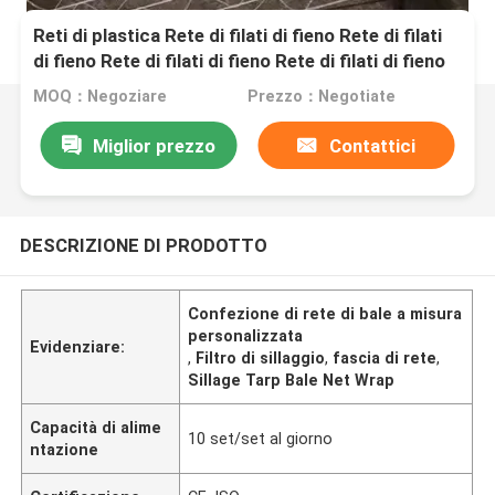
Reti di plastica Rete di filati di fieno Rete di filati
di fieno Rete di filati di fieno Rete di filati di fieno
Rete di filati di fieno Rete di filati di fieno Rete di
MOQ：Negoziare
Prezzo：Negotiate
filati di fieno Rete di filati di fieno Rete di filati di
fieno Rete di filati di fieno Rete di filati di fieno
Miglior prezzo
Contattici
Rete di filati di fieno Rete di filati di fieno Rete di
filati di fieno Rete di filati di fieno Rete di filati di
fieno Rete di filati di fieno Rete di fieno Rete di
filati di fieno Rete di filati di fieno Rete di fieno
DESCRIZIONE DI PRODOTTO
Confezione di rete di bale a misura
personalizzata
Evidenziare:
,
Filtro di sillaggio
,
fascia di rete
,
Sillage Tarp Bale Net Wrap
Capacità di alime
10 set/set al giorno
ntazione