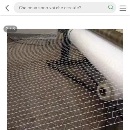
2
/
3