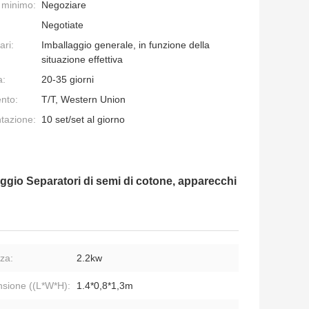
e minimo:
Negoziare
Negotiate
ari:
Imballaggio generale, in funzione della
situazione effettiva
a:
20-35 giorni
nto:
T/T, Western Union
ntazione:
10 set/set al giorno
eggio Separatori di semi di cotone, apparecchi
za:
2.2kw
sione ((L*W*H):
1.4*0,8*1,3m