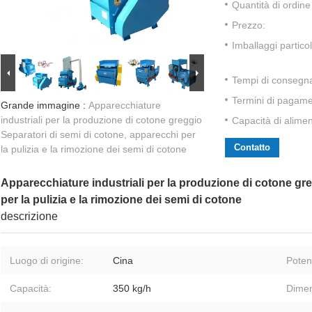
Quantità di ordin
Prezzo:
Imballaggi particol
Tempi di consegn
Termini di pagame
Grande immagine :
Apparecchiature
industriali per la produzione di cotone greggio
Capacità di alime
Separatori di semi di cotone, apparecchi per
Contatto
la pulizia e la rimozione dei semi di cotone
Apparecchiature industriali per la produzione di cotone gr
per la pulizia e la rimozione dei semi di cotone
descrizione
Luogo di origine:
Cina
Poten
Capacità:
350 kg/h
Dimen