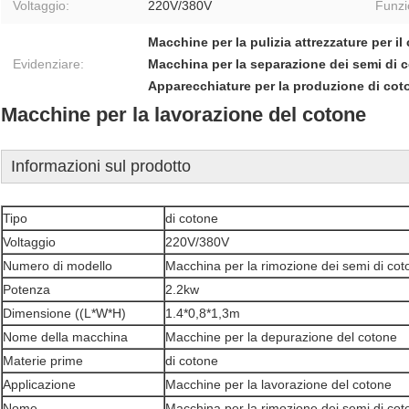
Voltaggio:
220V/380V
Funzi
Macchine per la pulizia attrezzature per il
Evidenziare:
Macchina per la separazione dei semi di 
Apparecchiature per la produzione di cot
Macchine per la lavorazione del cotone
Informazioni sul prodotto
Tipo
di cotone
Voltaggio
220V/380V
Numero di modello
Macchina per la rimozione dei semi di co
Potenza
2.2kw
Dimensione ((L*W*H)
1.4*0,8*1,3m
Nome della macchina
Macchine per la depurazione del cotone
Materie prime
di cotone
Applicazione
Macchine per la lavorazione del cotone
Nome
Macchina per la rimozione dei semi di cot