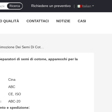
Richiedere un preventivo
|
Italian
Ricerca
O QUALITÀ
CONTATTACI
NOTIZIE
CASI
Apparecchiature Industriali Per La Produzione Di Cotone Greggio Separatori Di Semi Di Cotone, Apparecchi Per La Pulizia E La Rimozione Dei Semi Di Cotone
eparatori di semi di cotone, apparecchi per la
Cina
ABC
CE, ISO
o:
ABC-20
nto e spedizione: