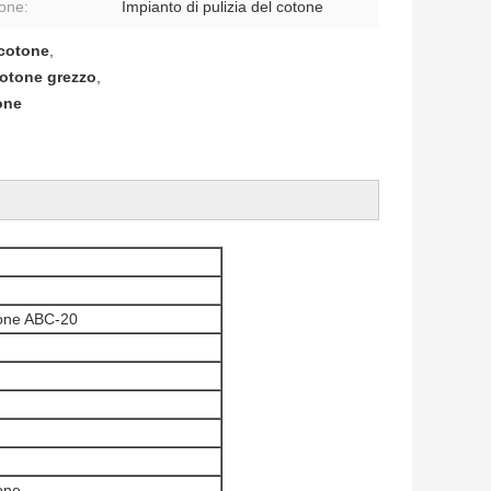
one:
Impianto di pulizia del cotone
 cotone
,
cotone grezzo
,
one
tone ABC-20
one