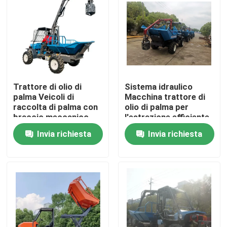
Visita alla fabbrica
Controllo Qualità
Trattore di olio di
Sistema idraulico
Contattaci
palma Veicoli di
Macchina trattore di
raccolta di palma con
olio di palma per
braccio meccanico
l'estrazione efficiente
Notizie
robotico
di olio di palma
Invia richiesta
Invia richiesta
Indonesia dedicata
Casi
Macchinari per le aziende agricole
Macchine per la logistica