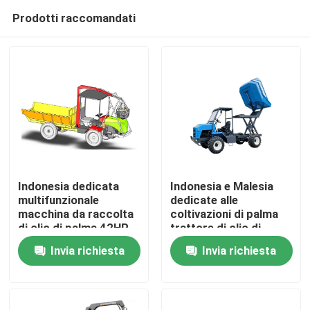
Prodotti raccomandati
Indonesia dedicata
Indonesia e Malesia
multifunzionale
dedicate alle
macchina da raccolta
coltivazioni di palma
Casa
di olio di palma 42HP
trattore di olio di
con PTO
palma camion da
Invia richiesta
Invia richiesta
raccolta
Prodotti
Su di noi