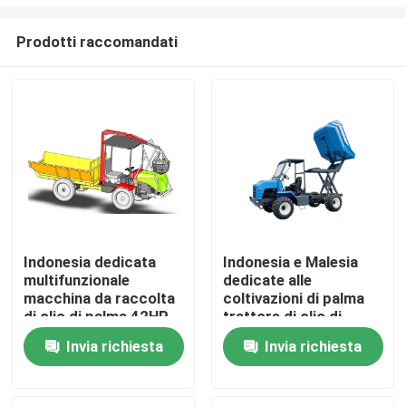
Prodotti raccomandati
Indonesia dedicata
Indonesia e Malesia
multifunzionale
dedicate alle
Casa
macchina da raccolta
coltivazioni di palma
di olio di palma 42HP
trattore di olio di
con PTO
palma camion da
Prodotti
Invia richiesta
Invia richiesta
raccolta
Su di noi