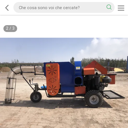
2
/
3