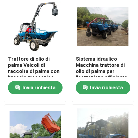
Visita alla fabbrica
Controllo Qualità
Contattaci
Trattore di olio di
Sistema idraulico
palma Veicoli di
Macchina trattore di
raccolta di palma con
olio di palma per
Notizie
braccio meccanico
l'estrazione efficiente
robotico
di olio di palma
Invia richiesta
Invia richiesta
Indonesia dedicata
Casi
Macchinari per le aziende agricole
Macchine per la logistica