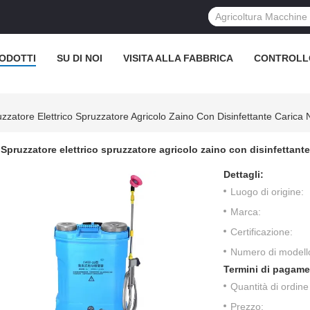
ODOTTI
SU DI NOI
VISITA ALLA FABBRICA
CONTROLL
zzatore Elettrico Spruzzatore Agricolo Zaino Con Disinfettante Carica
Spruzzatore elettrico spruzzatore agricolo zaino con disinfettant
Dettagli:
Luogo di origine:
Marca:
Certificazione:
Numero di modell
Termini di pagame
Quantità di ordin
Prezzo: