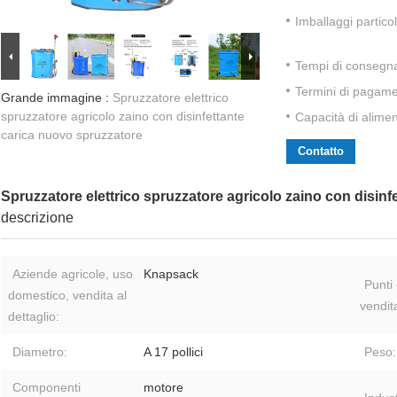
Imballaggi particol
Tempi di consegn
Termini di pagame
Grande immagine :
Spruzzatore elettrico
spruzzatore agricolo zaino con disinfettante
Capacità di alime
carica nuovo spruzzatore
Contatto
Spruzzatore elettrico spruzzatore agricolo zaino con disin
descrizione
Aziende agricole, uso
Knapsack
Punti 
domestico, vendita al
vendit
dettaglio:
Diametro:
A 17 pollici
Peso:
Componenti
motore