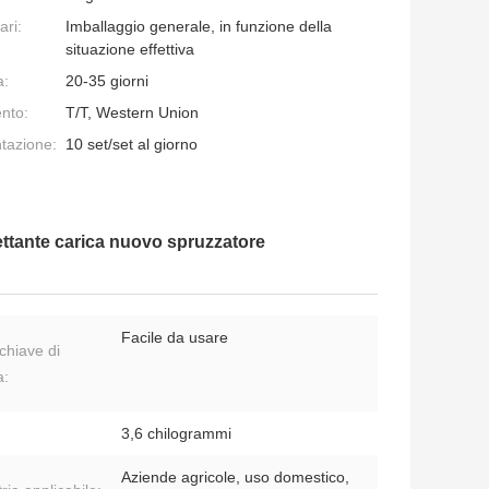
ari:
Imballaggio generale, in funzione della
situazione effettiva
a:
20-35 giorni
nto:
T/T, Western Union
ntazione:
10 set/set al giorno
fettante carica nuovo spruzzatore
Facile da usare
chiave di
a:
3,6 chilogrammi
Aziende agricole, uso domestico,