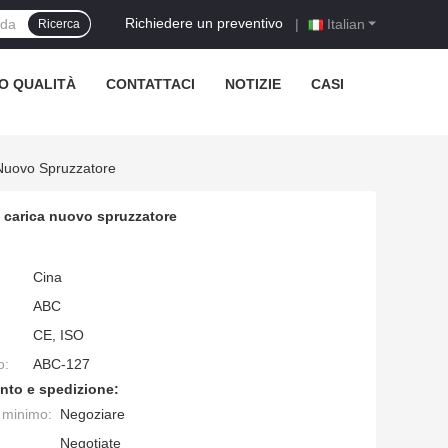
Richiedere un preventivo
|
Italian
Ricerca
O QUALITÀ
CONTATTACI
NOTIZIE
CASI
 Nuovo Spruzzatore
e carica nuovo spruzzatore
Cina
ABC
CE, ISO
o:
ABC-127
nto e spedizione:
e minimo:
Negoziare
Negotiate