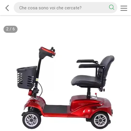
2
/
6