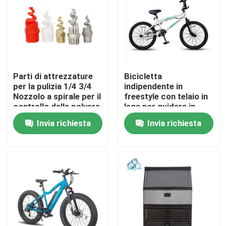
Visita alla fabbrica
Controllo Qualità
Parti di attrezzature
Bicicletta
per la pulizia 1/4 3/4
indipendente in
Contattaci
Nozzolo a spirale per il
freestyle con telaio in
controllo della polvere
lega per guidare in
in metallo PTFE
freestyle
Invia richiesta
Invia richiesta
Notizie
316SS Nozzolo a
spirale in ottone
Pigtail
Casi
Macchinari per le aziende agricole
Macchine per la logistica