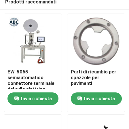
Prodotti raccomandati
EW-5065
Parti di ricambio per
semiautomatico
spazzole per
connettore terminale
pavimenti
del rullo elettrico
Casa
macchina elettrica per
Invia richiesta
Invia richiesta
il rimbocco dei fili
rimboccante
Prodotti
automatico
Su di noi