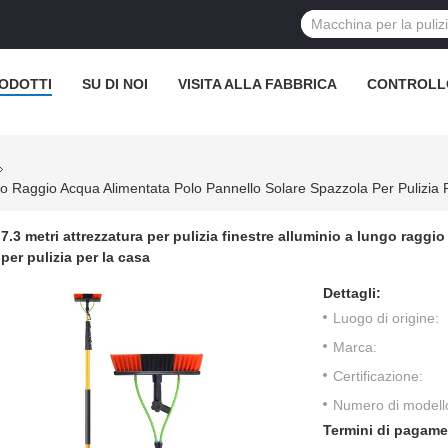
ODOTTI
SU DI NOI
VISITA ALLA FABBRICA
CONTROLL
ungo Raggio Acqua Alimentata Polo Pannello Solare Spazzola Per Pulizia
7.3 metri attrezzatura per pulizia finestre alluminio a lungo ragg
per pulizia per la casa
Dettagli:
Luogo di origine:
Marca:
Certificazione:
Numero di modell
Termini di pagame