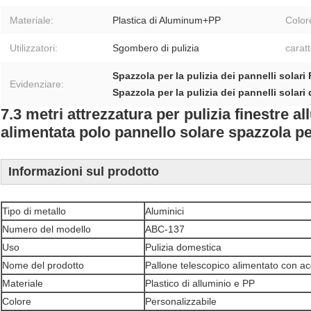
Materiale:
Plastica di Aluminum+PP
Color
Utilizzatori:
Sgombero di pulizia
caratt
Spazzola per la pulizia dei pannelli solari
Evidenziare:
Spazzola per la pulizia dei pannelli solari
7.3 metri attrezzatura per pulizia finestre 
alimentata polo pannello solare spazzola p
Informazioni sul prodotto
Tipo di metallo
Aluminici
Numero del modello
ABC-137
Uso
Pulizia domestica
Nome del prodotto
Pallone telescopico alimentato con a
Materiale
Plastico di alluminio e PP
Colore
Personalizzabile