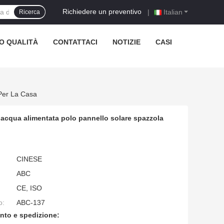
Richiedere un preventivo
|
Italian
Ricerca
O QUALITÀ
CONTATTACI
NOTIZIE
CASI
 Per La Casa
io acqua alimentata polo pannello solare spazzola
CINESE
ABC
CE, ISO
o:
ABC-137
nto e spedizione: