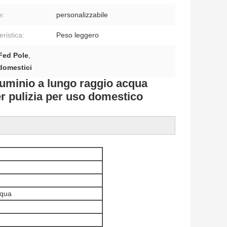
e:
personalizzabile
eristica:
Peso leggero
 Fed Pole
,
 domestici
alluminio a lungo raggio acqua
er pulizia per uso domestico
cqua