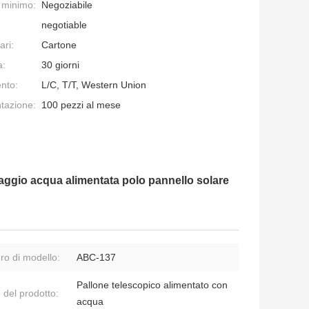
e minimo:
Negoziabile
negotiable
ari:
Cartone
a:
30 giorni
nto:
L/C, T/T, Western Union
ntazione:
100 pezzi al mese
o raggio acqua alimentata polo pannello solare
o di modello:
ABC-137
Pallone telescopico alimentato con
del prodotto:
acqua