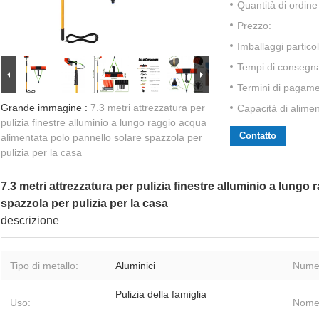
Quantità di ordin
Prezzo:
Imballaggi particol
Tempi di consegn
Termini di pagame
Grande immagine :
7.3 metri attrezzatura per
Capacità di alime
pulizia finestre alluminio a lungo raggio acqua
Contatto
alimentata polo pannello solare spazzola per
pulizia per la casa
7.3 metri attrezzatura per pulizia finestre alluminio a lung
spazzola per pulizia per la casa
descrizione
Tipo di metallo:
Aluminici
Numer
Pulizia della famiglia
Uso:
Nome 