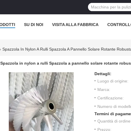
ODOTTI
SU DI NOI
VISITA ALLA FABBRICA
CONTROLL
Spazzola In Nylon A Rulli Spazzola A Pannello Solare Rotante Robus
Spazzola in nylon a rulli Spazzola a pannello solare rotante robu
Dettagli:
Luogo di origine:
Marca:
Certificazione:
Numero di modell
Termini di pagame
Quantità di ordin
Prezzo: