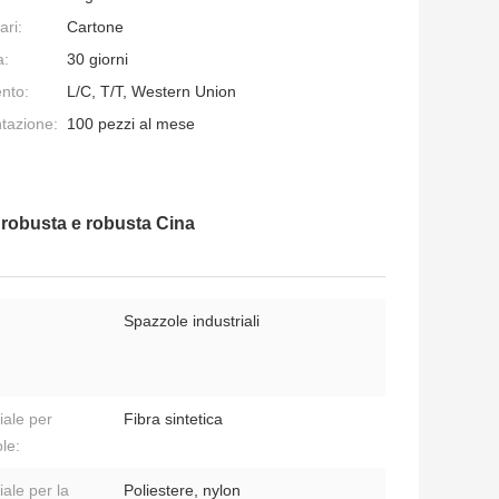
ari:
Cartone
a:
30 giorni
nto:
L/C, T/T, Western Union
ntazione:
100 pezzi al mese
e robusta e robusta Cina
Spazzole industriali
iale per
Fibra sintetica
le:
iale per la
Poliestere, nylon