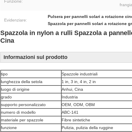
Funzione:
frangia
Pulsera per pannelli solari a rotazione ci
Evidenziare:
Spazzola per pannelli solari a rotazione g
Spazzola in nylon a rulli Spazzola a pannel
Cina
Informazioni sul prodotto
tipo
Spazzole industriali
lunghezza della setola
1 in, 3 in, 4 in, 2 in
luogo di origine
Anhui, Cina
grado
Industria
supporto personalizzato
OEM, ODM, OBM
numero di modello
ABC-141
materiale per spazzole
Fibre sintetiche
funzione
Pulizia, pulizia della ruggine