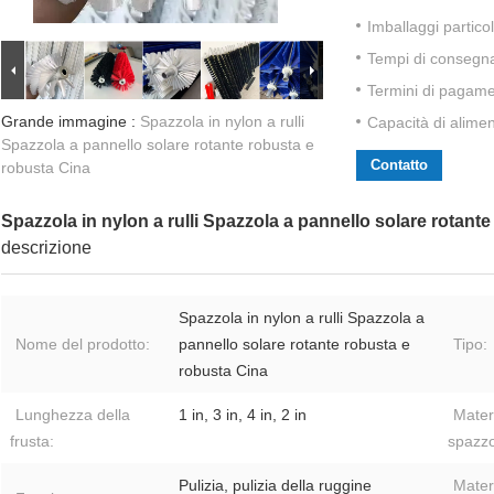
Imballaggi particol
Tempi di consegn
Termini di pagame
Grande immagine :
Spazzola in nylon a rulli
Capacità di alime
Spazzola a pannello solare rotante robusta e
Contatto
robusta Cina
Spazzola in nylon a rulli Spazzola a pannello solare rotant
descrizione
Spazzola in nylon a rulli Spazzola a
Nome del prodotto:
pannello solare rotante robusta e
Tipo:
robusta Cina
Lunghezza della
1 in, 3 in, 4 in, 2 in
Mater
frusta:
spazzo
Pulizia, pulizia della ruggine
Mater