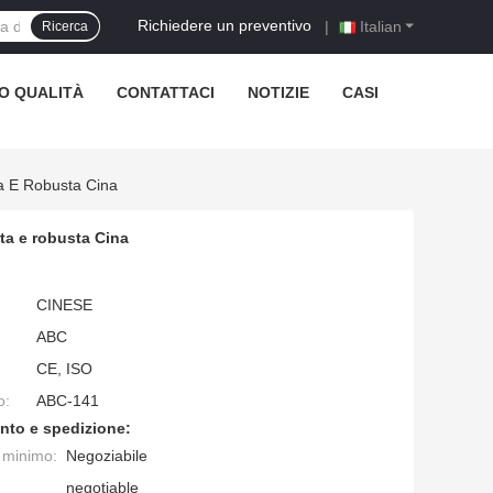
Richiedere un preventivo
|
Italian
Ricerca
O QUALITÀ
CONTATTACI
NOTIZIE
CASI
ta E Robusta Cina
sta e robusta Cina
CINESE
ABC
CE, ISO
o:
ABC-141
nto e spedizione:
e minimo:
Negoziabile
negotiable