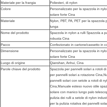
Materiale per la frangia
Poliesteri, di nylon
Colore
Personalizzato per la spazzola in nylo
solare forte Cina
Materiale
Nylon, PBT, PA, PET per la spazzola p
lunga
Nome del prodotto
Spazzola in nylon a rulli Spazzola a p
robusta Cina
Pacco
Confezionato in cartone/cassetto in 
Dimensione
Personalizzato per la spazzola in nylo
solare forte Cina
Luogo di origine
Qianshan, Anhui, Cina
Parole chiave del prodotto
Spazzola per pannelli solari a rotoli d
per pannelli solari a rotazione Cina,
pannelli solari con setole a rotoli di ny
Cina,Manuale esteso nuovo stile spazz
solare con manico lungo palo telescop
pulizia dei rulli a setole di nylon indu
per la pulizia rotativa dei pannelli sola