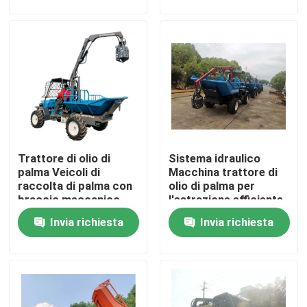
Visita alla fabbrica
Controllo Qualità
Contattaci
Trattore di olio di
Sistema idraulico
Notizie
palma Veicoli di
Macchina trattore di
raccolta di palma con
olio di palma per
braccio meccanico
l'estrazione efficiente
Casi
robotico
di olio di palma
Invia richiesta
Invia richiesta
Indonesia dedicata
Macchinari per le aziende agricole
Macchine per la logistica