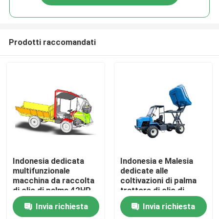
Prodotti raccomandati
Casa
Indonesia dedicata
Indonesia e Malesia
multifunzionale
dedicate alle
macchina da raccolta
coltivazioni di palma
Prodotti
di olio di palma 42HP
trattore di olio di
con PTO
palma camion da
Invia richiesta
Invia richiesta
raccolta
Su di noi