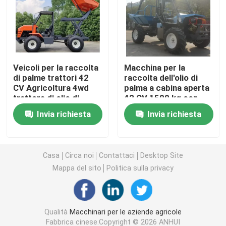
Macchine per apparecchiature di pulizia
Macchine per imballaggio industriale
Veicoli per la raccolta
Macchina per la
di palme trattori 42
raccolta dell'olio di
CV Agricoltura 4wd
palma a cabina aperta
Macchine per la costruzione
trattore di olio di
42 CV 1500 kg con
palma con PTO
grapple Indonesia
Invia richiesta
Invia richiesta
Indonesia dedicato
dedicata
Prodotti per la sicurezza stradale
Attrezzature di soccorso di emergenza
Casa
Circa noi
Contattaci
Desktop Site
Mappa del sito
Politica sulla privacy
Motori elettrici industriali
Qualità
Macchinari per le aziende agricole
Cuscinetti a rulli sferici
Fabbrica cinese.Copyright © 2026 ANHUI