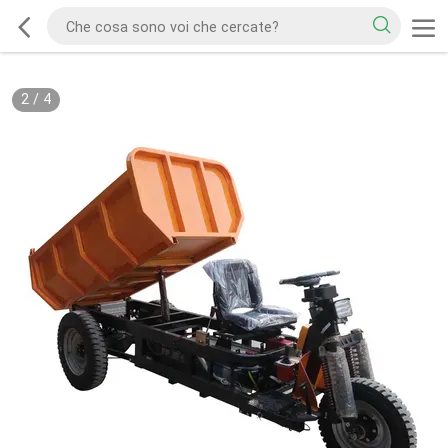
2
/
4