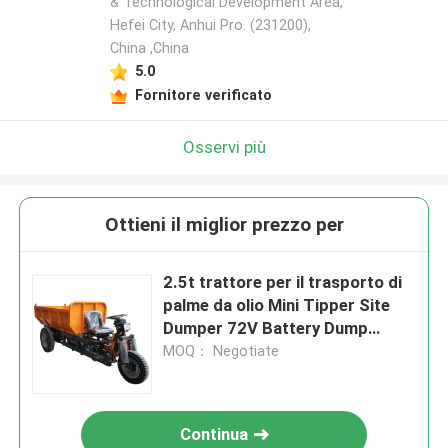
& Technological Development Area,
Hefei City, Anhui Pro. (231200),
China ,China
5.0
Fornitore verificato
Osservi più
Ottieni il miglior prezzo per
2.5t trattore per il trasporto di
palme da olio Mini Tipper Site
Dumper 72V Battery Dump
Truck cilindro idraulico
MOQ： Negotiate
Continua