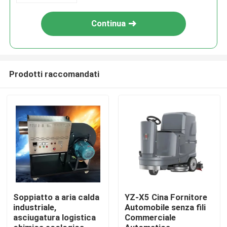
su 24
Continua
Prodotti raccomandati
Casa
Prodotti
Soppiatto a aria calda
YZ-X5 Cina Fornitore
industriale,
Automobile senza fili
asciugatura logistica
Commerciale
Su di noi