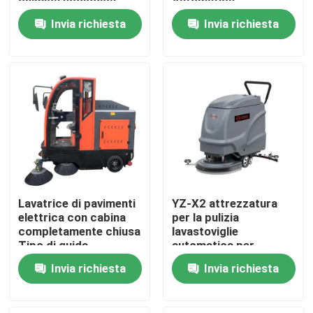
chimica ecologica,
Automatica
stufa a aria calda a
Pulizzatrice di
Invia richiesta
Invia richiesta
controllo di
Pavimenti
Visita alla fabbrica
temperatura
intelligente,
asciugatrice 24 ore su
Controllo Qualità
24
Contattaci
Notizie
Lavatrice di pavimenti
YZ-X2 attrezzatura
Casi
elettrica con cabina
per la pulizia
completamente chiusa
lavastoviglie
Tipo di guida
automatica per
Lavatrice stradale
pavimenti asciugatrice
Macchinari per le aziende agricole
Invia richiesta
Invia richiesta
per pavimenti
Macchine per la logistica