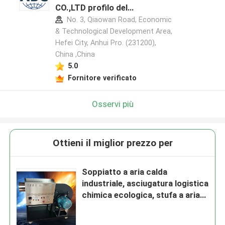
CO.,LTD profilo del
produttore
No. 3, Qiaowan Road, Economic
& Technological Development Area,
Hefei City, Anhui Pro. (231200),
China ,China
5.0
Fornitore verificato
Osservi più
Ottieni il miglior prezzo per
Soppiatto a aria calda
industriale, asciugatura logistica
chimica ecologica, stufa a aria
calda a controllo di temperatura
intelligente, asciugatrice 24 ore