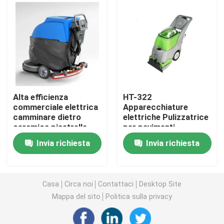
Macchine per apparecchiature di pulizia
Macchine per imballaggio industriale
Macchine per la costruzione
Alta efficienza
HT-322
commerciale elettrica
Apparecchiature
camminare dietro
elettriche Pulizzatrice
Prodotti per la sicurezza stradale
ceramica piastrelle
per pavimenti
pavimento scrubber
Asciugatrice di
Invia richiesta
Invia richiesta
macchina di pulizia
biancheria Lavatrici di
Attrezzature di soccorso di emergenza
pulizia commerciale
Pulizzatrice
industriale
Motori elettrici industriali
Casa
Circa noi
Contattaci
Desktop Site
Mappa del sito
Politica sulla privacy
Cuscinetti a rulli sferici