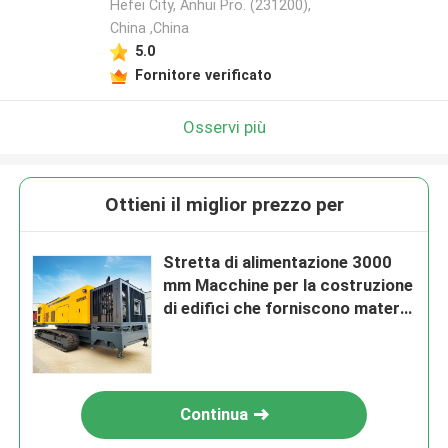
Hefei City, Anhui Pro. (231200),
China ,China
5.0
Fornitore verificato
Osservi più
Ottieni il miglior prezzo per
Stretta di alimentazione 3000
mm Macchine per la costruzione
di edifici che forniscono materia
prima terreno e peso lordo della
macchina 90000 kg per lavori di
costruzione
Continua