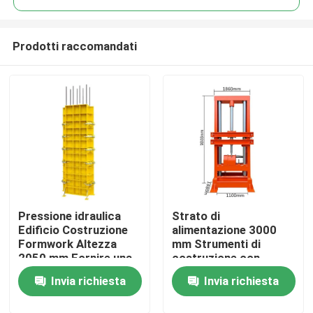
Prodotti raccomandati
Pressione idraulica
Strato di
Casa
Edificio Costruzione
alimentazione 3000
Formwork Altezza
mm Strumenti di
2050 mm Fornire una
costruzione con
Prodotti
struttura robusta e
dimensioni di
Invia richiesta
Invia richiesta
soluzioni di
contorno 1860 860
assemblaggio sul sito
1100 mm Adatti a
Su di noi