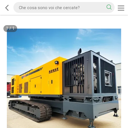
1
/
1