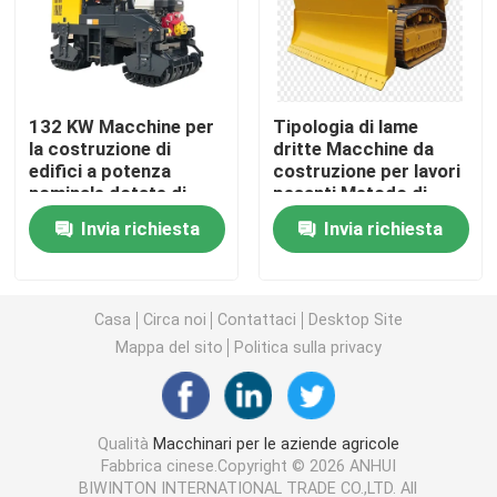
Macchine per apparecchiature di pulizia
132 KW Macchine per
Tipologia di lame
Macchine per imballaggio industriale
la costruzione di
dritte Macchine da
edifici a potenza
costruzione per lavori
nominale dotate di
pesanti Metodo di
Macchine per la costruzione
ciclo di stampaggio
pressione idraulica
Invia richiesta
Invia richiesta
10-12s e larghezza di
Attrezzature durevoli
fresatura di 1000 mm
per progetti su larga
Prodotti per la sicurezza stradale
che assicurano il
scala
funzionamento
Casa
Circa noi
Contattaci
Desktop Site
Attrezzature di soccorso di emergenza
Mappa del sito
Politica sulla privacy
Motori elettrici industriali
Qualità
Macchinari per le aziende agricole
Fabbrica cinese.Copyright © 2026 ANHUI
Cuscinetti a rulli sferici
BIWINTON INTERNATIONAL TRADE CO.,LTD. All