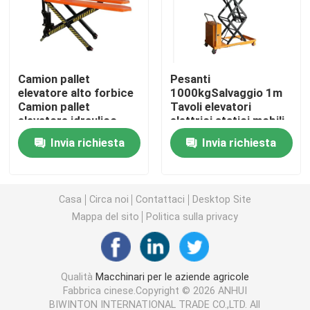
Macchine per apparecchiature di pulizia
Camion pallet
Pesanti
Macchine per imballaggio industriale
elevatore alto forbice
1000kgSalvaggio 1m
Camion pallet
Tavoli elevatori
elevatore idraulico
elettrici statici mobili
Macchine per la costruzione
1000kg 1500kg
automatici Portable
Invia richiesta
Invia richiesta
Camion pallet jack a
Scissor Lift Table
mano
Trolley
Prodotti per la sicurezza stradale
Casa
Circa noi
Contattaci
Desktop Site
Attrezzature di soccorso di emergenza
Mappa del sito
Politica sulla privacy
Motori elettrici industriali
Qualità
Macchinari per le aziende agricole
Fabbrica cinese.Copyright © 2026 ANHUI
Cuscinetti a rulli sferici
BIWINTON INTERNATIONAL TRADE CO.,LTD. All