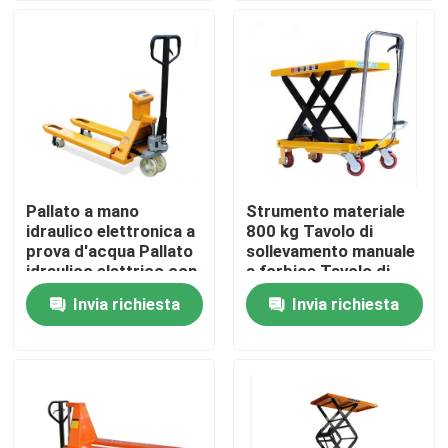
Visita alla fabbrica
Controllo Qualità
Contattaci
Pallato a mano
Strumento materiale
idraulico elettronica a
800 kg Tavolo di
Notizie
prova d'acqua Pallato
sollevamento manuale
idraulico elettrico con
a forbice Tavolo di
carrello elevatore
sollevamento a
Invia richiesta
Invia richiesta
Casi
elettrico semplice
piattaforma idraulica
Macchinari per le aziende agricole
Macchine per la logistica