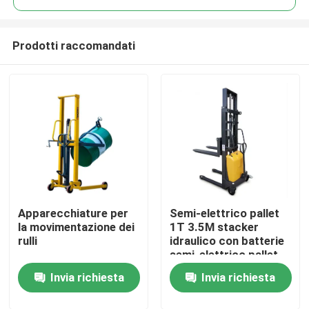
Prodotti raccomandati
Apparecchiature per
Semi-elettrico pallet
Casa
la movimentazione dei
1T 3.5M stacker
rulli
idraulico con batterie
semi-elettrico pallet
Prodotti
stacker
Invia richiesta
Invia richiesta
Su di noi