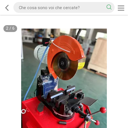
2
/
6