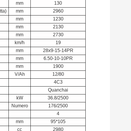
mm
130
tta)
mm
2960
mm
1230
mm
2130
mm
2730
km/h
19
mm
28x9-15-14PR
mm
6.50-10-10PR
mm
1900
V/Ah
12/80
4C3
Quanchai
kW
36.8/2500
Numero
176/2500
4
mm
95*105
cc
2980