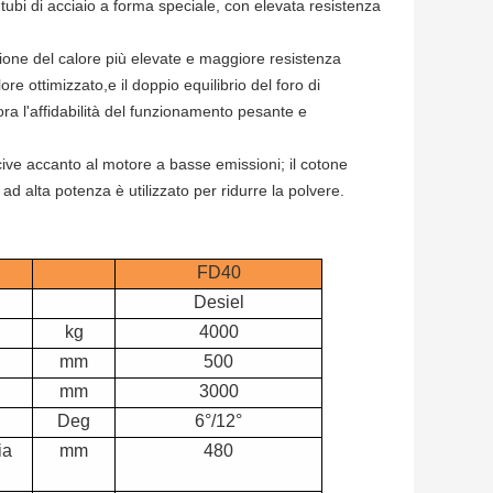
tubi di acciaio a forma speciale, con elevata resistenza
pazione del calore più elevate e maggiore resistenza
ore ottimizzato,e il doppio equilibrio del foro di
ora l'affidabilità del funzionamento pesante e
nocive accanto al motore a basse emissioni; il cotone
o ad alta potenza è utilizzato per ridurre la polvere.
FD40
Desiel
kg
4000
mm
500
mm
3000
Deg
6°/12°
ia
mm
480