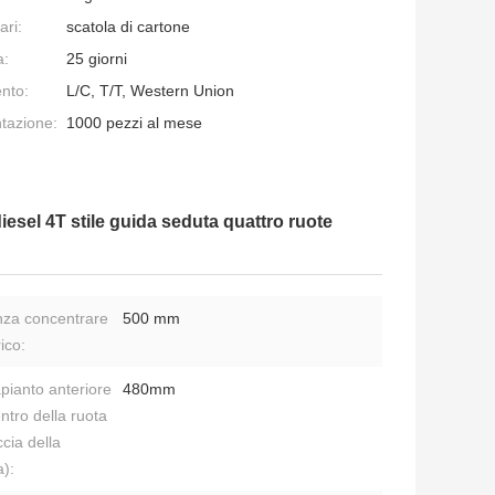
ari:
scatola di cartone
a:
25 giorni
nto:
L/C, T/T, Western Union
ntazione:
1000 pezzi al mese
esel 4T stile guida seduta quattro ruote
nza concentrare
500 mm
ico:
pianto anteriore
480mm
entro della ruota
ccia della
a):