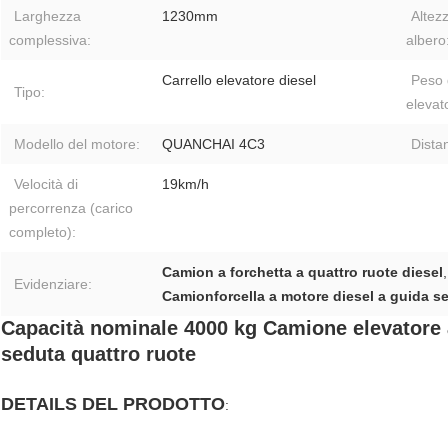
Larghezza
1230mm
Altez
complessiva:
albero
Carrello elevatore diesel
Peso 
Tipo:
elevat
Modello del motore:
QUANCHAI 4C3
Distan
Velocità di
19km/h
percorrenza (carico
completo):
Camion a forchetta a quattro ruote diesel
Evidenziare:
Camionforcella a motore diesel a guida s
Capacità nominale 4000 kg Camione elevatore a 
seduta quattro ruote
DETAILS DEL PRODOTTO
: