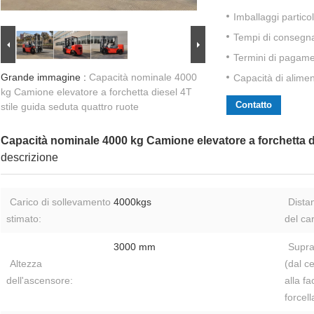
Imballaggi particol
Tempi di consegn
Termini di pagame
Grande immagine :
Capacità nominale 4000
Capacità di alime
kg Camione elevatore a forchetta diesel 4T
Contatto
stile guida seduta quattro ruote
Capacità nominale 4000 kg Camione elevatore a forchetta di
descrizione
Carico di sollevamento
4000kgs
Dista
stimato:
del car
3000 mm
Supra
Altezza
(dal c
dell'ascensore:
alla fa
forcell