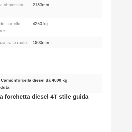
za abbassata
2130mm
:
del carrello
4250 kg
ore:
za tra le ruote:
1900mm
,
Camionforcella diesel da 4000 kg
,
eduta
forchetta diesel 4T stile guida