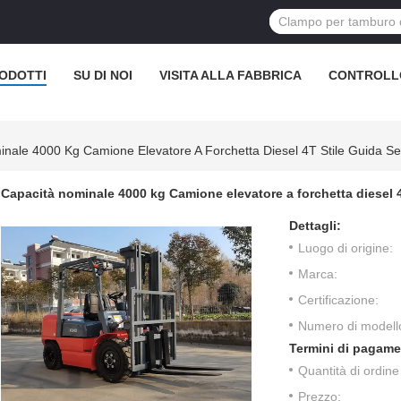
ODOTTI
SU DI NOI
VISITA ALLA FABBRICA
CONTROLL
nale 4000 Kg Camione Elevatore A Forchetta Diesel 4T Stile Guida S
Capacità nominale 4000 kg Camione elevatore a forchetta diesel 4
Dettagli:
Luogo di origine:
Marca:
Certificazione:
Numero di modell
Termini di pagame
Quantità di ordin
Prezzo: