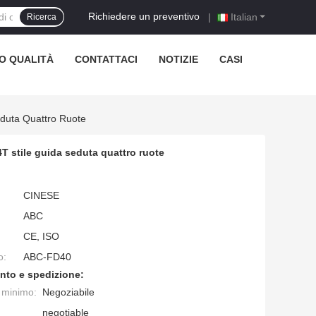
Richiedere un preventivo
|
Italian
Ricerca
O QUALITÀ
CONTATTACI
NOTIZIE
CASI
eduta Quattro Ruote
T stile guida seduta quattro ruote
CINESE
ABC
CE, ISO
o:
ABC-FD40
nto e spedizione:
e minimo:
Negoziabile
negotiable