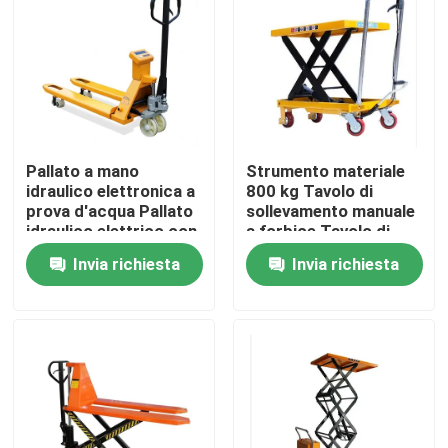
Visita alla fabbrica
Controllo Qualità
Pallato a mano
Strumento materiale
Contattaci
idraulico elettronica a
800 kg Tavolo di
prova d'acqua Pallato
sollevamento manuale
idraulico elettrico con
a forbice Tavolo di
Notizie
carrello elevatore
sollevamento a
Invia richiesta
Invia richiesta
elettrico semplice
piattaforma idraulica
Casi
Macchinari per le aziende agricole
Macchine per la logistica