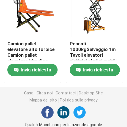
Macchine per apparecchiature di pulizia
Macchine per imballaggio industriale
Camion pallet
Pesanti
elevatore alto forbice
1000kgSalvaggio 1m
Macchine per la costruzione
Camion pallet
Tavoli elevatori
elevatore idraulico
elettrici statici mobili
1000kg 1500kg
automatici Portable
Prodotti per la sicurezza stradale
Invia richiesta
Invia richiesta
Camion pallet jack a
Scissor Lift Table
mano
Trolley
Attrezzature di soccorso di emergenza
Casa
Circa noi
Contattaci
Desktop Site
Mappa del sito
Politica sulla privacy
Motori elettrici industriali
Cuscinetti a rulli sferici
Qualità
Macchinari per le aziende agricole