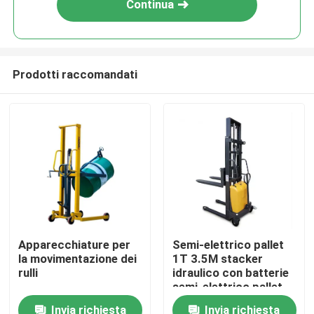
Continua
Prodotti raccomandati
Casa
Apparecchiature per
Semi-elettrico pallet
la movimentazione dei
1T 3.5M stacker
Prodotti
rulli
idraulico con batterie
semi-elettrico pallet
stacker
Invia richiesta
Invia richiesta
Su di noi