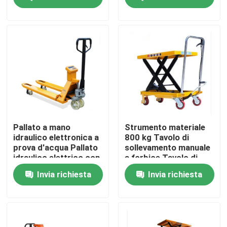
Visita alla fabbrica
Controllo Qualità
Contattaci
Notizie
Pallato a mano
Strumento materiale
idraulico elettronica a
800 kg Tavolo di
prova d'acqua Pallato
sollevamento manuale
Casi
idraulico elettrico con
a forbice Tavolo di
carrello elevatore
sollevamento a
Invia richiesta
Invia richiesta
elettrico semplice
piattaforma idraulica
Macchinari per le aziende agricole
Macchine per la logistica