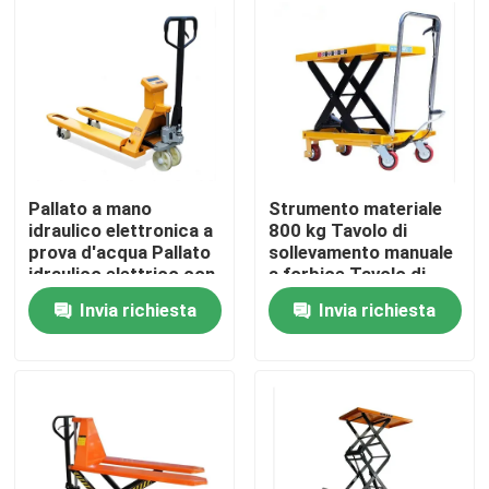
Visita alla fabbrica
Controllo Qualità
Contattaci
Pallato a mano
Strumento materiale
idraulico elettronica a
800 kg Tavolo di
prova d'acqua Pallato
sollevamento manuale
Notizie
idraulico elettrico con
a forbice Tavolo di
carrello elevatore
sollevamento a
Invia richiesta
Invia richiesta
elettrico semplice
piattaforma idraulica
Casi
Macchinari per le aziende agricole
Macchine per la logistica