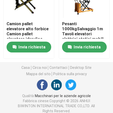
Macchine per apparecchiature di pulizia
Camion pallet
Pesanti
elevatore alto forbice
1000kgSalvaggio 1m
Macchine per imballaggio industriale
Camion pallet
Tavoli elevatori
elevatore idraulico
elettrici statici mobili
1000kg 1500kg
automatici Portable
Macchine per la costruzione
Invia richiesta
Invia richiesta
Camion pallet jack a
Scissor Lift Table
mano
Trolley
Prodotti per la sicurezza stradale
Casa
Circa noi
Contattaci
Desktop Site
Mappa del sito
Politica sulla privacy
Attrezzature di soccorso di emergenza
Motori elettrici industriali
Qualità
Macchinari per le aziende agricole
Fabbrica cinese.Copyright © 2026 ANHUI
BIWINTON INTERNATIONAL TRADE CO.,LTD. All
Cuscinetti a rulli sferici
Rights Reserved.