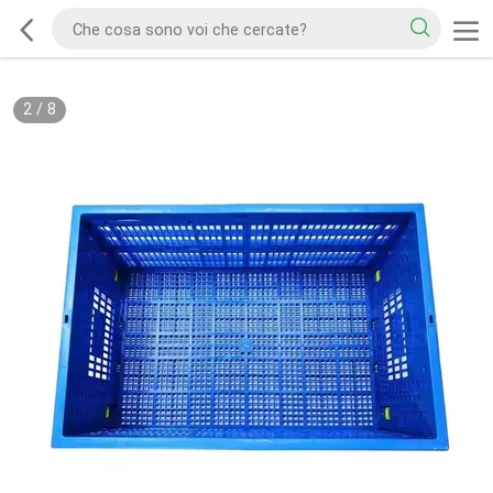
2
/
8