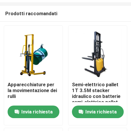
Prodotti raccomandati
Apparecchiature per
Semi-elettrico pallet
la movimentazione dei
1T 3.5M stacker
Casa
rulli
idraulico con batterie
semi-elettrico pallet
stacker
Prodotti
Invia richiesta
Invia richiesta
Su di noi